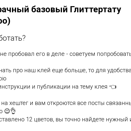
рачный базовый Глиттертату
oo)
аботать?⠀
 не пробовал его в деле - советуем попробоват
знать про наш клей еще больше, то для удобств
bio⠀
инструкции и публикации на тему клея 👈
на хештег и вам откроются все посты связанн
о 😉👌⠀ ⠀
ставлено 12 цветов, вы точно найдете нужный