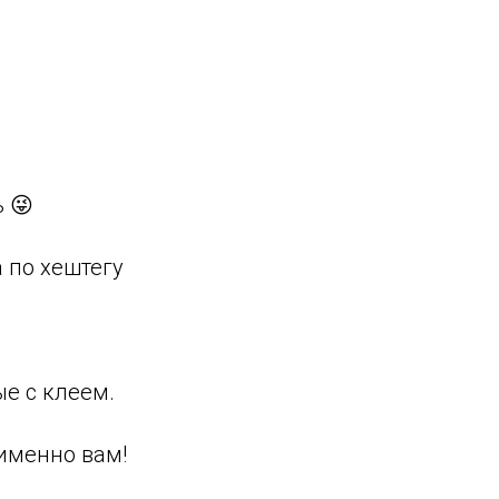
ь 😜
а по хештегу⠀
ые с клеем.
 именно вам!