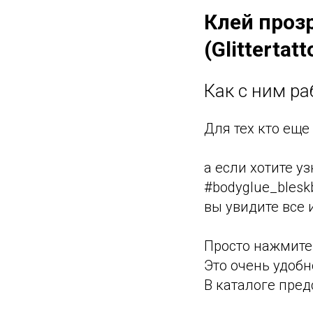
Клей проз
(Glittertatt
Как с ним р
Для тех кто еще
а если хотите у
#bodyglue_blesk
вы увидите все 
Просто нажмите 
Это очень удобн
В каталоге пред
⠀