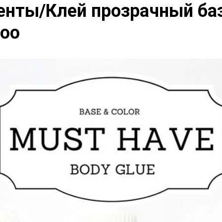
енты/Клей прозрачный ба
too