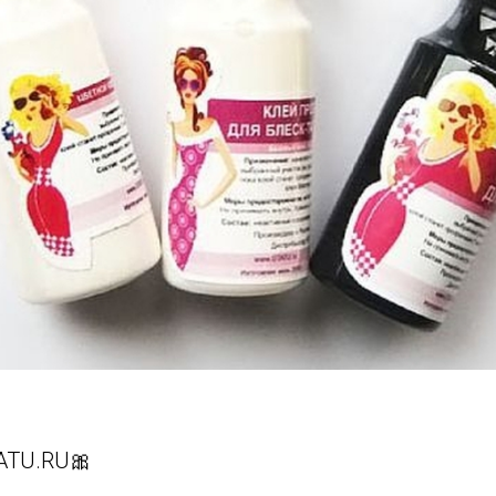
ATU.RU🎀⠀